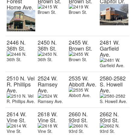
Forest
Brown St.
Brown St.
Capitol Dr.
Home Ave.
2446 N.
2450 N.
2455 W.
2481 W.
36th St.
36th St.
Brown St.
Garfield
Ave.
2510 N. Vel
2524 W.
2535 W.
2580-2582
R. Phillips
Ramsey
Abbott Ave.
S. Howell
Ave.
Ave.
Ave.
2614 W.
2618 W.
2660 N.
2662 N.
Vine St.
Vine St.
93rd St.
93rd St.