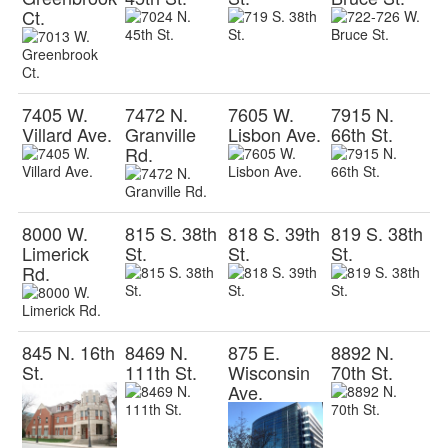
Ct.
7405 W.
7472 N.
7605 W.
7915 N.
Villard Ave.
Granville
Lisbon Ave.
66th St.
Rd.
8000 W.
815 S. 38th
818 S. 39th
819 S. 38th
Limerick
St.
St.
St.
Rd.
845 N. 16th
8469 N.
875 E.
8892 N.
St.
111th St.
Wisconsin
70th St.
Ave.