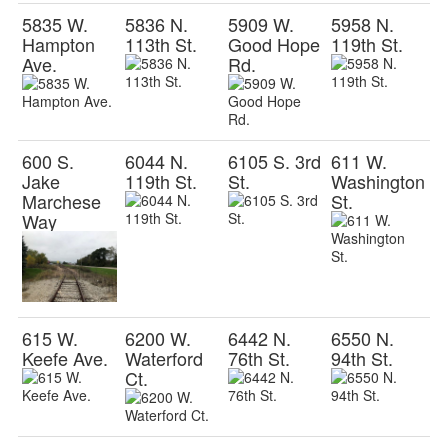
5835 W.
5836 N.
5909 W.
5958 N.
Hampton
113th St.
Good Hope
119th St.
Ave.
Rd.
600 S.
6044 N.
6105 S. 3rd
611 W.
Jake
119th St.
St.
Washington
Marchese
St.
Way
615 W.
6200 W.
6442 N.
6550 N.
Keefe Ave.
Waterford
76th St.
94th St.
Ct.