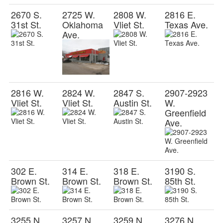
2670 S.
2725 W.
2808 W.
2816 E.
31st St.
Oklahoma
Vliet St.
Texas Ave.
Ave.
2816 W.
2824 W.
2847 S.
2907-2923
Vliet St.
Vliet St.
Austin St.
W.
Greenfield
Ave.
302 E.
314 E.
318 E.
3190 S.
Brown St.
Brown St.
Brown St.
85th St.
3255 N.
3257 N.
3259 N.
3276 N.