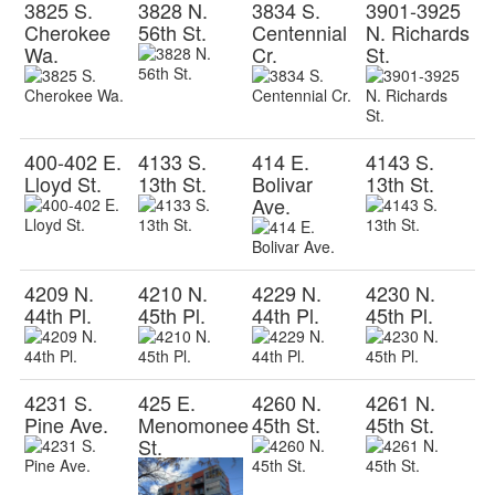
3825 S.
3828 N.
3834 S.
3901-3925
Cherokee
56th St.
Centennial
N. Richards
Wa.
Cr.
St.
400-402 E.
4133 S.
414 E.
4143 S.
Lloyd St.
13th St.
Bolivar
13th St.
Ave.
4209 N.
4210 N.
4229 N.
4230 N.
44th Pl.
45th Pl.
44th Pl.
45th Pl.
4231 S.
425 E.
4260 N.
4261 N.
Pine Ave.
Menomonee
45th St.
45th St.
St.