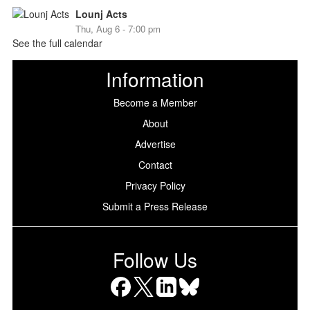
Lounj Acts
Thu, Aug 6 - 7:00 pm
See the full calendar
Information
Become a Member
About
Advertise
Contact
Privacy Policy
Submit a Press Release
Follow Us
Facebook
X
LinkedIn
Bluesky