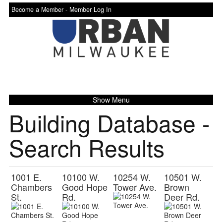
Become a Member -
Member Log In
Show Menu
Building Database -
Search Results
1001 E.
10100 W.
10254 W.
10501 W.
Chambers
Good Hope
Tower Ave.
Brown
St.
Rd.
Deer Rd.