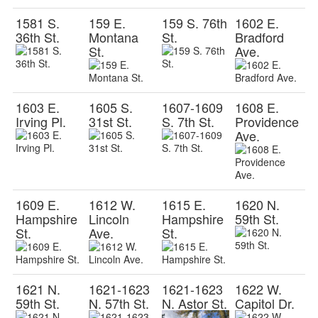
1581 S.
159 E.
159 S. 76th
1602 E.
36th St.
Montana
St.
Bradford
St.
Ave.
1603 E.
1605 S.
1607-1609
1608 E.
Irving Pl.
31st St.
S. 7th St.
Providence
Ave.
1609 E.
1612 W.
1615 E.
1620 N.
Hampshire
Lincoln
Hampshire
59th St.
St.
Ave.
St.
1621 N.
1621-1623
1621-1623
1622 W.
59th St.
N. 57th St.
N. Astor St.
Capitol Dr.