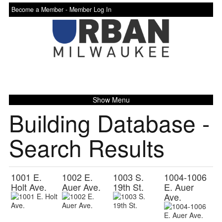
Become a Member -
Member Log In
Show Menu
Building Database -
Search Results
1001 E.
1002 E.
1003 S.
1004-1006
Holt Ave.
Auer Ave.
19th St.
E. Auer
Ave.