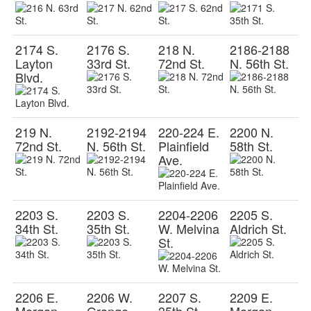
2174 S.
2176 S.
218 N.
2186-2188
Layton
33rd St.
72nd St.
N. 56th St.
Blvd.
219 N.
2192-2194
220-224 E.
2200 N.
72nd St.
N. 56th St.
Plainfield
58th St.
Ave.
2203 S.
2203 S.
2204-2206
2205 S.
34th St.
35th St.
W. Melvina
Aldrich St.
St.
2206 E.
2206 W.
2207 S.
2209 E.
Morgan
Grange
35th St.
Morgan