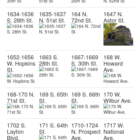
1634-1636
1635-1637
164 N.
1647 N.
S. 28th St.
N. 51st St.
72nd St.
Astor St.
1652-1656
1663 S.
1667-1669
168 W.
W. Hopkins
28th St.
S. 30th St.
Howard
St.
Ave.
168-170 N.
169 S. 65th
169 S. 66th
170 W.
71st St.
St.
St.
Wilbur Ave.
1702 S.
171 S. 64th
1710-1724
1717 W.
Layton
St.
N. Prospect
National
Blvd.
Ave.
Ave.