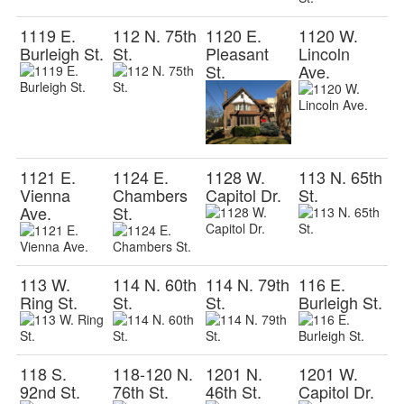
1119 E.
112 N. 75th
1120 E.
1120 W.
Burleigh St.
St.
Pleasant
Lincoln
St.
Ave.
1121 E.
1124 E.
1128 W.
113 N. 65th
Vienna
Chambers
Capitol Dr.
St.
Ave.
St.
113 W.
114 N. 60th
114 N. 79th
116 E.
Ring St.
St.
St.
Burleigh St.
118 S.
118-120 N.
1201 N.
1201 W.
92nd St.
76th St.
46th St.
Capitol Dr.