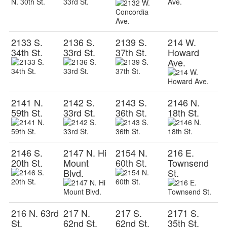
2133 S.
2136 S.
2139 S.
214 W.
34th St.
33rd St.
37th St.
Howard
Ave.
2141 N.
2142 S.
2143 S.
2146 N.
59th St.
33rd St.
36th St.
18th St.
2146 S.
2147 N. Hi
2154 N.
216 E.
20th St.
Mount
60th St.
Townsend
Blvd.
St.
216 N. 63rd
217 N.
217 S.
2171 S.
St.
62nd St.
62nd St.
35th St.