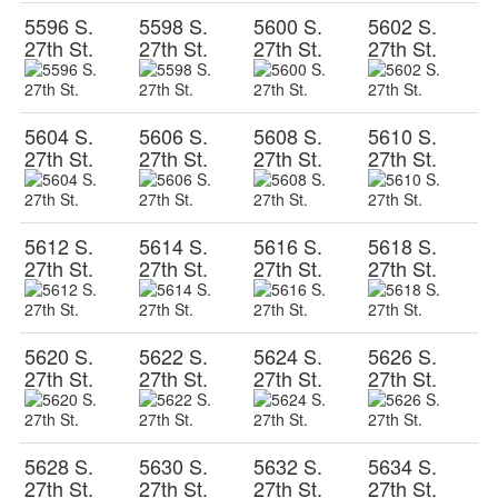
5596 S.
5598 S.
5600 S.
5602 S.
27th St.
27th St.
27th St.
27th St.
5604 S.
5606 S.
5608 S.
5610 S.
27th St.
27th St.
27th St.
27th St.
5612 S.
5614 S.
5616 S.
5618 S.
27th St.
27th St.
27th St.
27th St.
5620 S.
5622 S.
5624 S.
5626 S.
27th St.
27th St.
27th St.
27th St.
5628 S.
5630 S.
5632 S.
5634 S.
27th St.
27th St.
27th St.
27th St.