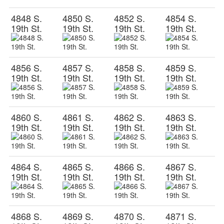
4848 S.
4850 S.
4852 S.
4854 S.
19th St.
19th St.
19th St.
19th St.
4856 S.
4857 S.
4858 S.
4859 S.
19th St.
19th St.
19th St.
19th St.
4860 S.
4861 S.
4862 S.
4863 S.
19th St.
19th St.
19th St.
19th St.
4864 S.
4865 S.
4866 S.
4867 S.
19th St.
19th St.
19th St.
19th St.
4868 S.
4869 S.
4870 S.
4871 S.