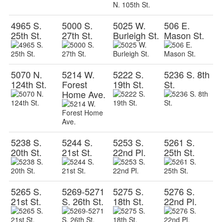
4965 S.
5000 S.
5025 W.
506 E.
25th St.
27th St.
Burleigh St.
Mason St.
5070 N.
5214 W.
5222 S.
5236 S. 8th
124th St.
Forest
19th St.
St.
Home Ave.
5238 S.
5244 S.
5253 S.
5261 S.
20th St.
21st St.
22nd Pl.
25th St.
5265 S.
5269-5271
5275 S.
5276 S.
21st St.
S. 26th St.
18th St.
22nd Pl.