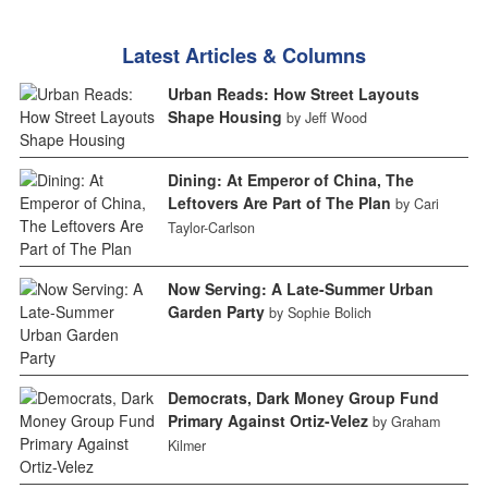
Latest Articles & Columns
Urban Reads: How Street Layouts
Shape Housing
by Jeff Wood
Dining: At Emperor of China, The
Leftovers Are Part of The Plan
by Cari
Taylor-Carlson
Now Serving: A Late-Summer Urban
Garden Party
by Sophie Bolich
Democrats, Dark Money Group Fund
Primary Against Ortiz-Velez
by Graham
Kilmer