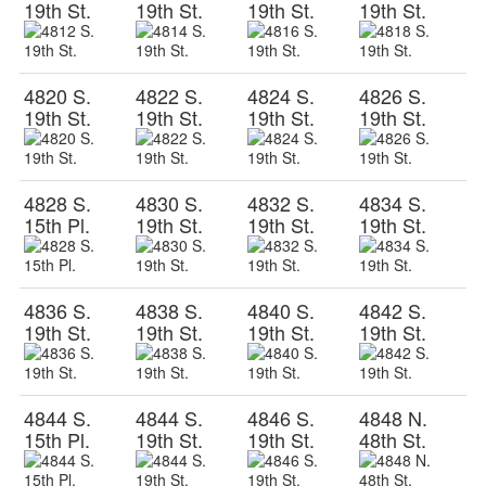
19th St.
19th St.
19th St.
19th St.
4820 S.
4822 S.
4824 S.
4826 S.
19th St.
19th St.
19th St.
19th St.
4828 S.
4830 S.
4832 S.
4834 S.
15th Pl.
19th St.
19th St.
19th St.
4836 S.
4838 S.
4840 S.
4842 S.
19th St.
19th St.
19th St.
19th St.
4844 S.
4844 S.
4846 S.
4848 N.
15th Pl.
19th St.
19th St.
48th St.