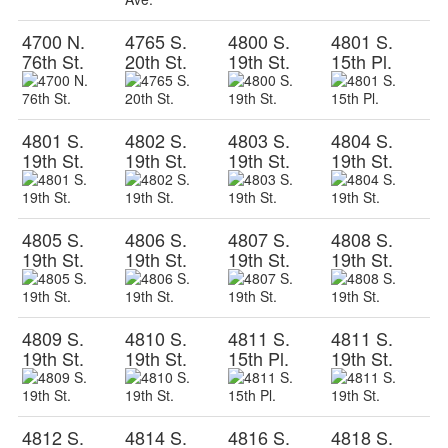
4700 N.
4765 S.
4800 S.
4801 S.
76th St.
20th St.
19th St.
15th Pl.
4801 S.
4802 S.
4803 S.
4804 S.
19th St.
19th St.
19th St.
19th St.
4805 S.
4806 S.
4807 S.
4808 S.
19th St.
19th St.
19th St.
19th St.
4809 S.
4810 S.
4811 S.
4811 S.
19th St.
19th St.
15th Pl.
19th St.
4812 S.
4814 S.
4816 S.
4818 S.