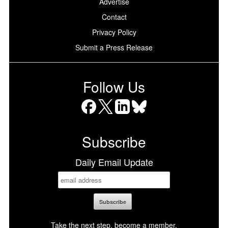
Advertise
Contact
Privacy Policy
Submit a Press Release
Follow Us
Facebook
X
LinkedIn
Bluesky
Subscribe
Daily Email Update
Take the next step, become a member.