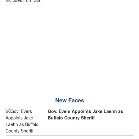
New Faces
Gov. Evers Appoints Jake Laehn as
Buffalo County Sheriff