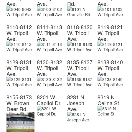
Ave.
Ave.
Rd.
Ave.
8110-8112
8111-8113
8118-8120
8119-8121
W. Tripoli
W. Tripoli
W. Tripoli
W. Tripoli
Ave.
Ave.
Ave.
Ave.
8129-8131
8130-8132
8135-8137
8138-8140
W. Tripoli
W. Tripoli
W. Tripoli
W. Tripoli
Ave.
Ave.
Ave.
Ave.
8155-8173
8201 W.
8281 N.
8319 N.
W. Brown
Capitol Dr.
Joseph
Celina St.
Deer Rd.
Ave.