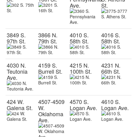
Ave.
St.
3849 S.
3866 N.
4010 S.
4016 S.
97th St.
79th St.
58th St.
58th St.
4030 N.
4159 S.
4215 N.
4231 N.
Teutonia
Burrell St.
100th St.
66th St.
Ave.
424 W.
4507-4509
4570 S.
4610 S.
Galena St.
W.
Logan Ave.
Logan Ave.
Oklahoma
Ave.