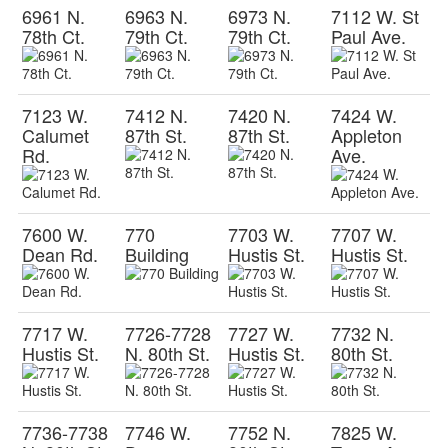
6961 N.
6963 N.
6973 N.
7112 W. St
78th Ct.
79th Ct.
79th Ct.
Paul Ave.
7123 W.
7412 N.
7420 N.
7424 W.
Calumet
87th St.
87th St.
Appleton
Rd.
Ave.
7600 W.
770
7703 W.
7707 W.
Dean Rd.
Building
Hustis St.
Hustis St.
7717 W.
7726-7728
7727 W.
7732 N.
Hustis St.
N. 80th St.
Hustis St.
80th St.
7736-7738
7746 W.
7752 N.
7825 W.